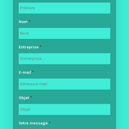
Nom
*
Entreprise
*
E-mail
*
Objet
*
Votre message
*