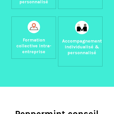
personnalisé
Formation
Accompagnement
collective intra-
individualisé &
entreprise
personnalisé
Peppermint conseil